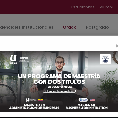
Estudiantes
Alumni
denciales Institucionales
Grado
Postgrado
nto Humano