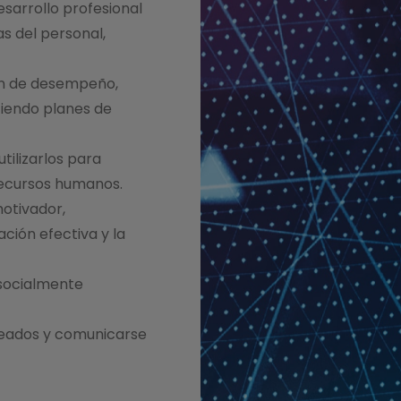
esarrollo profesional
s del personal,
ón de desempeño,
iendo planes de
tilizarlos para
recursos humanos.
otivador,
ción efectiva y la
 socialmente
pleados y comunicarse