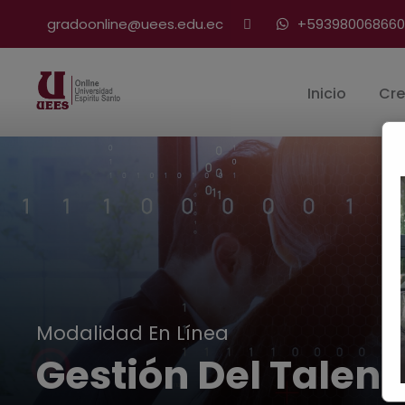
gradoonline@uees.edu.ec
+593980068660
Inicio
Cre
Modalidad En Línea
Gestión Del Tale