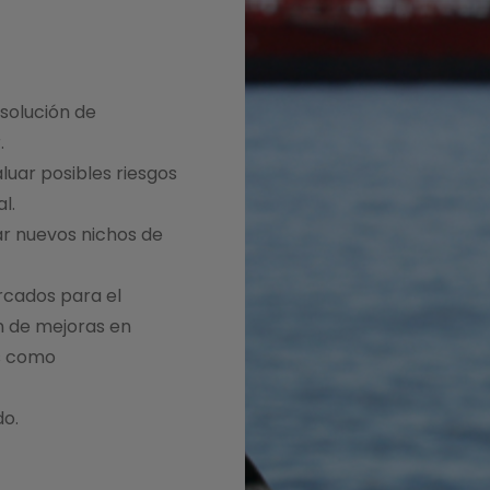
 solución de
.
luar posibles riesgos
l.
ar nuevos nichos de
rcados para el
n de mejoras en
es como
do.