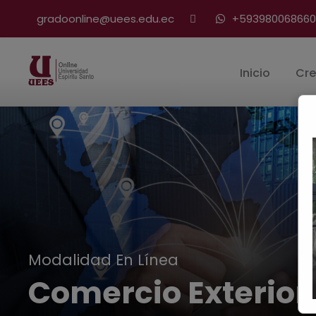
gradoonline@uees.edu.ec
+593980068660
Inicio
Cre
Modalidad En Línea
Comercio Exterior