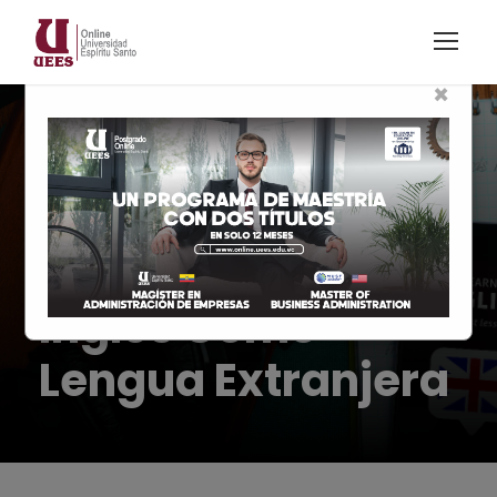
×
Modalidad En Línea
Maestría en
Enseñanza de
Inglés Como
Lengua Extranjera