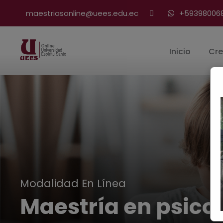
maestriasonline@uees.edu.ec
+59398006
Inicio
Cre
Modalidad En Línea
Maestría en psico