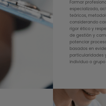
Formar profesion
especializado, a
teóricos, metodol
considerando cad
rigor ético y res
de gestión y cam
potenciar proces
basados en eviden
particularidades 
individuo o grup