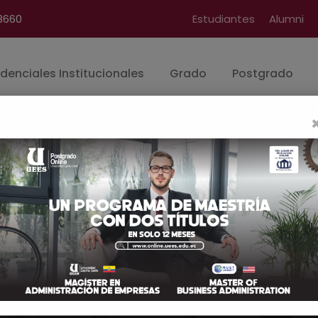
8660
Estudiantes
Alumni
denciales Institucionales
Grado
Postgrado
logía Educativa